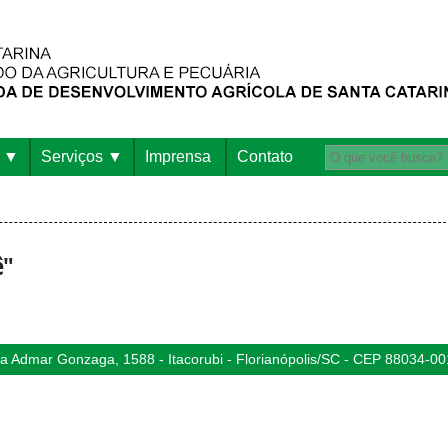
Serviços
Imprensa
Contato
ê"
 Admar Gonzaga, 1588 - Itacorubi - Florianópolis/SC - CEP 88034-00