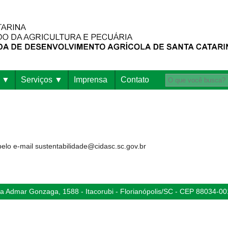
Serviços
Imprensa
Contato
elo e-mail sustentabilidade@cidasc.sc.gov.br
 Admar Gonzaga, 1588 - Itacorubi - Florianópolis/SC - CEP 88034-00