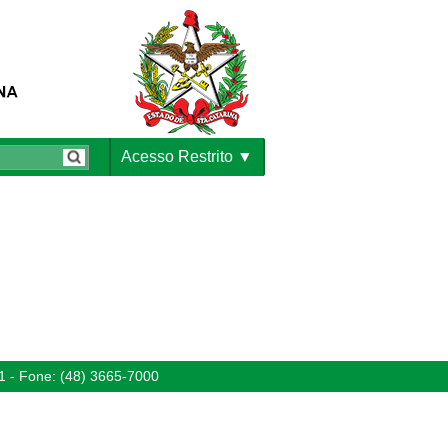
Acesso Restrito
1 - Fone: (48) 3665-7000