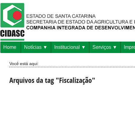
Home
Notícias
Institucional
Serviços
Impr
Você está aqui:
Arquivos da tag "Fiscalização"