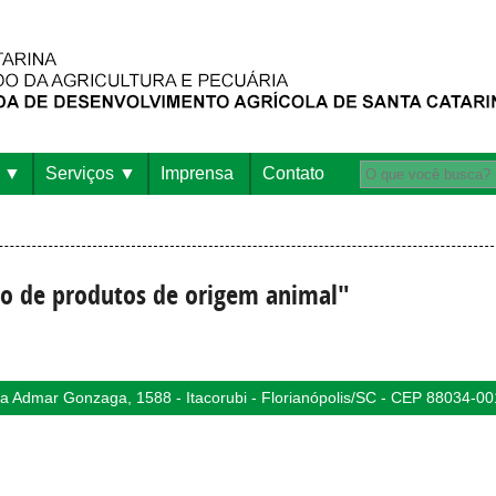
Serviços
Imprensa
Contato
ão de produtos de origem animal"
 Admar Gonzaga, 1588 - Itacorubi - Florianópolis/SC - CEP 88034-00