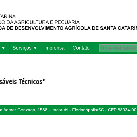
Serviços
Imprensa
Contato
sáveis Técnicos"
 Admar Gonzaga, 1588 - Itacorubi - Florianópolis/SC - CEP 88034-00