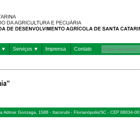
Serviços
Imprensa
Contato
nia"
 Admar Gonzaga, 1588 - Itacorubi - Florianópolis/SC - CEP 88034-00