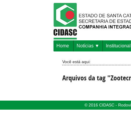
Home
Notícias
Institucional
Você está aqui:
Arquivos da tag "Zootec
© 2016 CIDASC - Rodovia