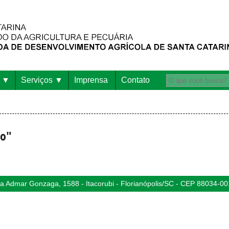
Serviços
Imprensa
Contato
ho"
 Admar Gonzaga, 1588 - Itacorubi - Florianópolis/SC - CEP 88034-00