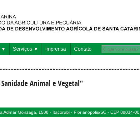
Serviços
Imprensa
Contato
 Sanidade Animal e Vegetal"
 Admar Gonzaga, 1588 - Itacorubi - Florianópolis/SC - CEP 88034-00