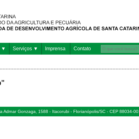
Serviços
Imprensa
Contato
o"
 Admar Gonzaga, 1588 - Itacorubi - Florianópolis/SC - CEP 88034-00