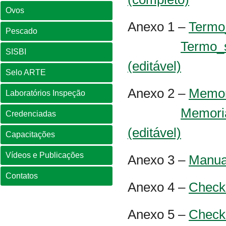
Ovos
Anexo 1 –
Termo_
Pescado
Termo_s
SISBI
(editável)
Selo ARTE
Anexo 2 –
Memori
Laboratórios Inspeção
Memoria
Credenciadas
(editável)
Capacitações
Vídeos e Publicações
Anexo 3 –
Manua
Contatos
Anexo 4 –
Checkl
Anexo 5 –
Checkl