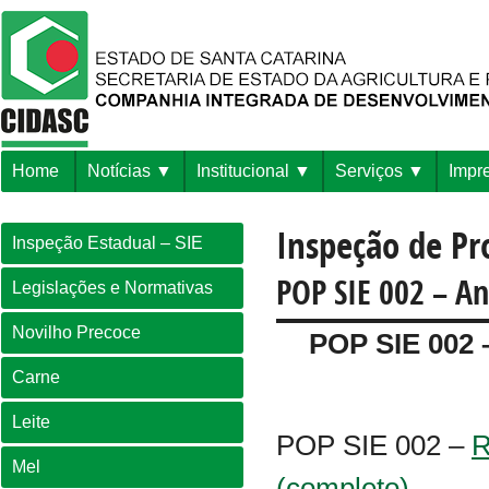
Home
Notícias
Institucional
Serviços
Impr
Inspeção de P
Inspeção Estadual – SIE
POP SIE 002 – A
Legislações e Normativas
Novilho Precoce
POP SIE 00
Carne
Leite
POP SIE 002 –
R
Mel
(completo)