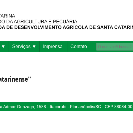
Serviços
Imprensa
Contato
atarinense"
 Admar Gonzaga, 1588 - Itacorubi - Florianópolis/SC - CEP 88034-00