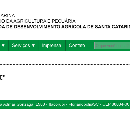
Serviços
Imprensa
Contato
SC"
 Admar Gonzaga, 1588 - Itacorubi - Florianópolis/SC - CEP 88034-00