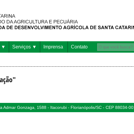
Serviços
Imprensa
Contato
cação"
 Admar Gonzaga, 1588 - Itacorubi - Florianópolis/SC - CEP 88034-00