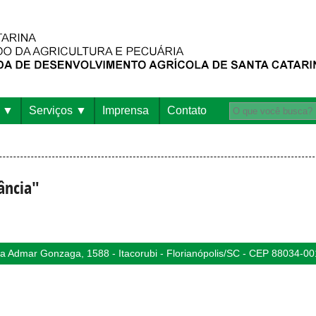
Serviços
Imprensa
Contato
ância"
 Admar Gonzaga, 1588 - Itacorubi - Florianópolis/SC - CEP 88034-00