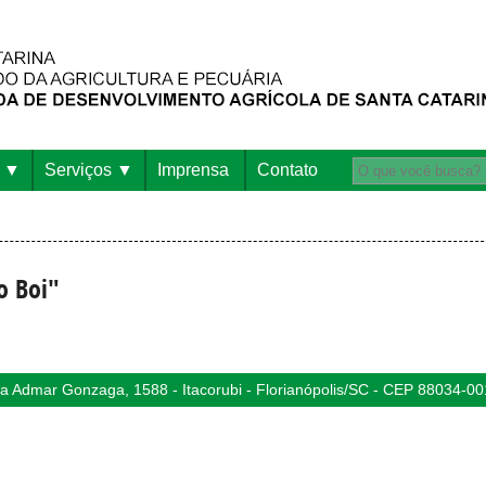
Serviços
Imprensa
Contato
o Boi"
 Admar Gonzaga, 1588 - Itacorubi - Florianópolis/SC - CEP 88034-00