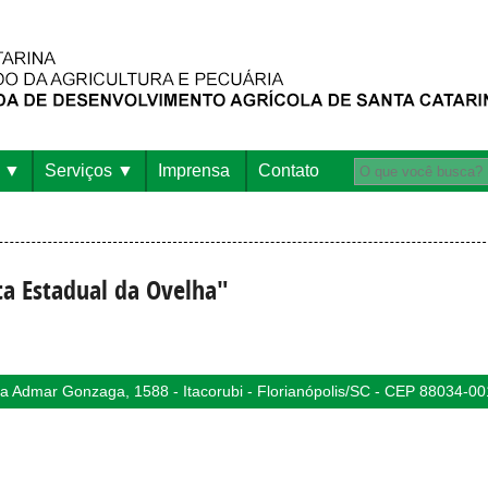
Serviços
Imprensa
Contato
ta Estadual da Ovelha"
 Admar Gonzaga, 1588 - Itacorubi - Florianópolis/SC - CEP 88034-00