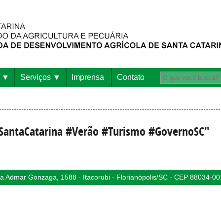
Serviços
Imprensa
Contato
oSantaCatarina #Verão #Turismo #GovernoSC"
 Admar Gonzaga, 1588 - Itacorubi - Florianópolis/SC - CEP 88034-00