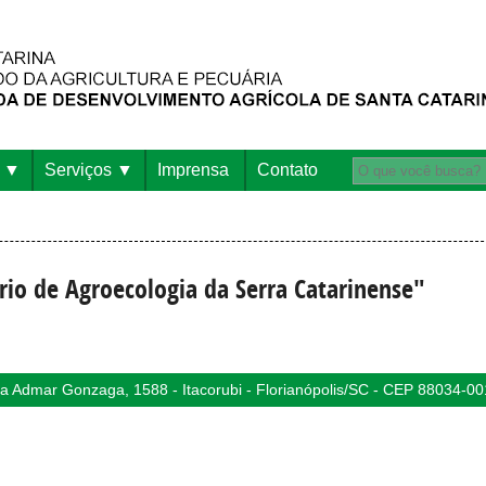
Serviços
Imprensa
Contato
rio de Agroecologia da Serra Catarinense"
 Admar Gonzaga, 1588 - Itacorubi - Florianópolis/SC - CEP 88034-00