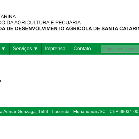
Serviços
Imprensa
Contato
"
 Admar Gonzaga, 1588 - Itacorubi - Florianópolis/SC - CEP 88034-00