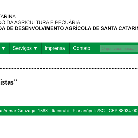
Serviços
Imprensa
Contato
istas"
 Admar Gonzaga, 1588 - Itacorubi - Florianópolis/SC - CEP 88034-00