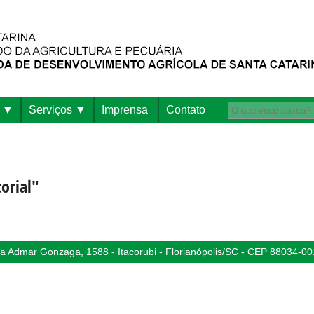
Serviços
Imprensa
Contato
orial"
 Admar Gonzaga, 1588 - Itacorubi - Florianópolis/SC - CEP 88034-00