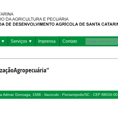
Serviços
Imprensa
Contato
lizaçãoAgropecuária"
 Admar Gonzaga, 1588 - Itacorubi - Florianópolis/SC - CEP 88034-00