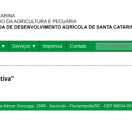
Serviços
Imprensa
Contato
tiva"
 Admar Gonzaga, 1588 - Itacorubi - Florianópolis/SC - CEP 88034-00