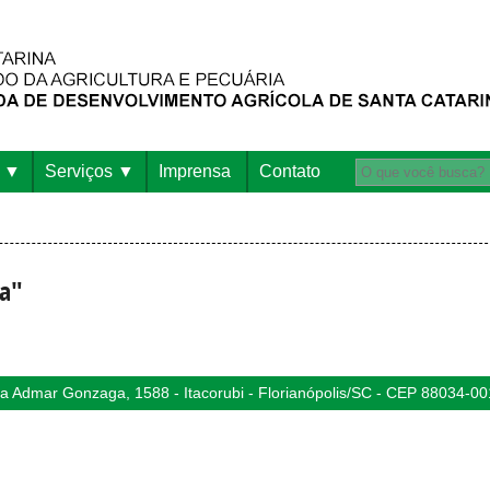
Serviços
Imprensa
Contato
sa"
 Admar Gonzaga, 1588 - Itacorubi - Florianópolis/SC - CEP 88034-00