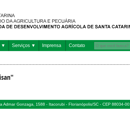
Serviços
Imprensa
Contato
isan"
 Admar Gonzaga, 1588 - Itacorubi - Florianópolis/SC - CEP 88034-00