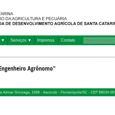
Serviços
Imprensa
Contato
o Engenheiro Agrônomo"
 Admar Gonzaga, 1588 - Itacorubi - Florianópolis/SC - CEP 88034-00