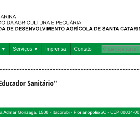
Serviços
Imprensa
Contato
Educador Sanitário"
 Admar Gonzaga, 1588 - Itacorubi - Florianópolis/SC - CEP 88034-00