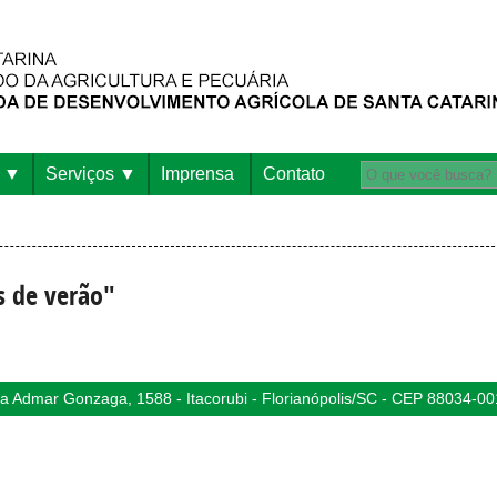
Serviços
Imprensa
Contato
s de verão"
 Admar Gonzaga, 1588 - Itacorubi - Florianópolis/SC - CEP 88034-00