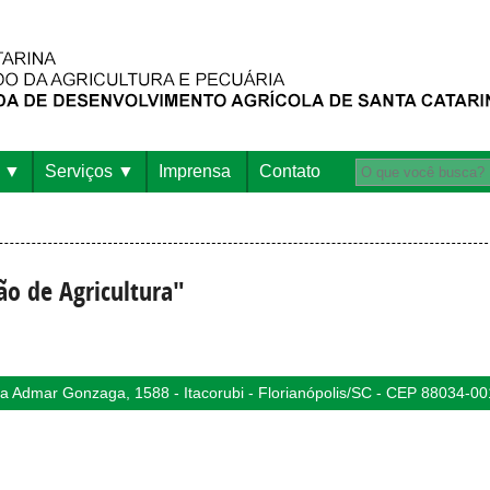
Serviços
Imprensa
Contato
ão de Agricultura"
 Admar Gonzaga, 1588 - Itacorubi - Florianópolis/SC - CEP 88034-00