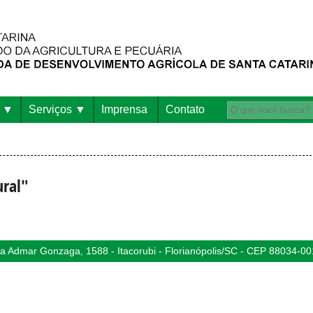
Serviços
Imprensa
Contato
ural"
 Admar Gonzaga, 1588 - Itacorubi - Florianópolis/SC - CEP 88034-00