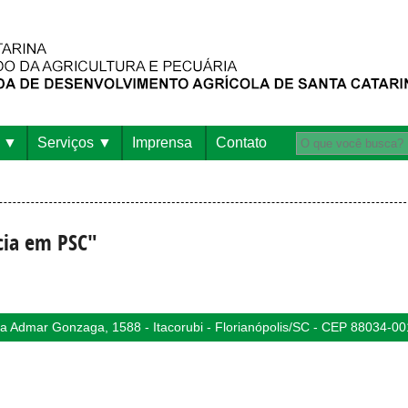
Serviços
Imprensa
Contato
cia em PSC"
 Admar Gonzaga, 1588 - Itacorubi - Florianópolis/SC - CEP 88034-00