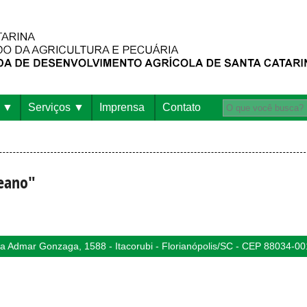
Serviços
Imprensa
Contato
reano"
 Admar Gonzaga, 1588 - Itacorubi - Florianópolis/SC - CEP 88034-00