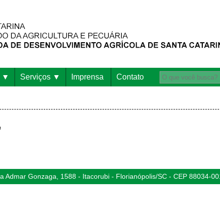
Serviços
Imprensa
Contato
"
 Admar Gonzaga, 1588 - Itacorubi - Florianópolis/SC - CEP 88034-00