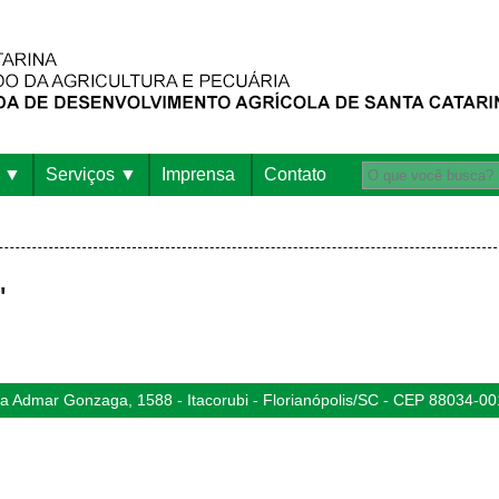
Serviços
Imprensa
Contato
"
 Admar Gonzaga, 1588 - Itacorubi - Florianópolis/SC - CEP 88034-00