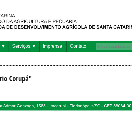
Serviços
Imprensa
Contato
rio Corupá"
 Admar Gonzaga, 1588 - Itacorubi - Florianópolis/SC - CEP 88034-00