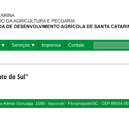
Serviços
Imprensa
Contato
nto do Sul"
 Admar Gonzaga, 1588 - Itacorubi - Florianópolis/SC - CEP 88034-00