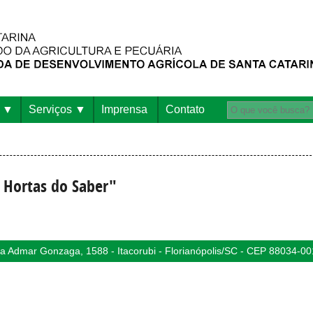
Serviços
Imprensa
Contato
o Hortas do Saber"
 Admar Gonzaga, 1588 - Itacorubi - Florianópolis/SC - CEP 88034-00