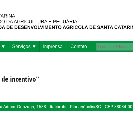
Serviços
Imprensa
Contato
 de incentivo"
 Admar Gonzaga, 1588 - Itacorubi - Florianópolis/SC - CEP 88034-00