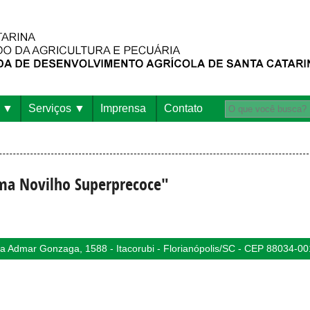
Serviços
Imprensa
Contato
ma Novilho Superprecoce"
 Admar Gonzaga, 1588 - Itacorubi - Florianópolis/SC - CEP 88034-00