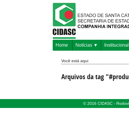
Home
Notícias
Institucional
Você está aqui:
Arquivos da tag "#prod
© 2016 CIDASC - Rodovia