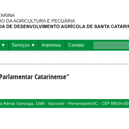
Serviços
Imprensa
Contato
Parlamentar Catarinense"
 Admar Gonzaga, 1588 - Itacorubi - Florianópolis/SC - CEP 88034-00