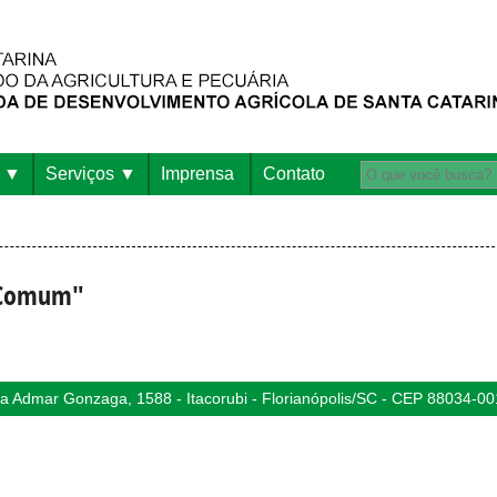
Serviços
Imprensa
Contato
o Comum"
 Admar Gonzaga, 1588 - Itacorubi - Florianópolis/SC - CEP 88034-00