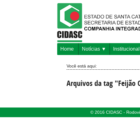
Home
Notícias
Institucional
Você está aqui:
Arquivos da tag "Feijã
© 2016 CIDASC - Rodovia