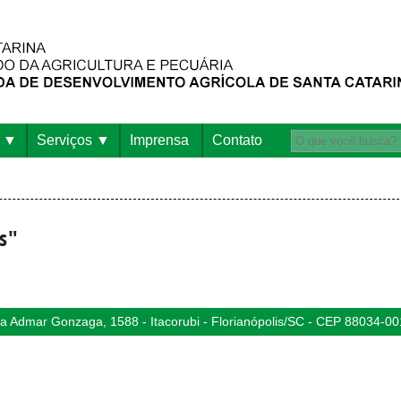
Serviços
Imprensa
Contato
is"
 Admar Gonzaga, 1588 - Itacorubi - Florianópolis/SC - CEP 88034-00