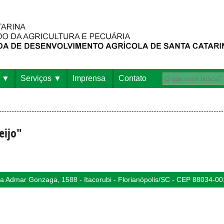
Serviços
Imprensa
Contato
eijo"
 Admar Gonzaga, 1588 - Itacorubi - Florianópolis/SC - CEP 88034-00