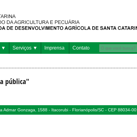
Serviços
Imprensa
Contato
a pública"
 Admar Gonzaga, 1588 - Itacorubi - Florianópolis/SC - CEP 88034-00