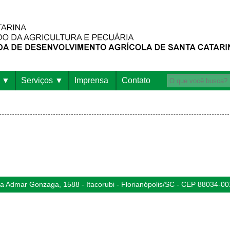
Serviços
Imprensa
Contato
 Admar Gonzaga, 1588 - Itacorubi - Florianópolis/SC - CEP 88034-00