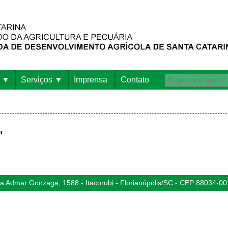
Serviços
Imprensa
Contato
"
 Admar Gonzaga, 1588 - Itacorubi - Florianópolis/SC - CEP 88034-00