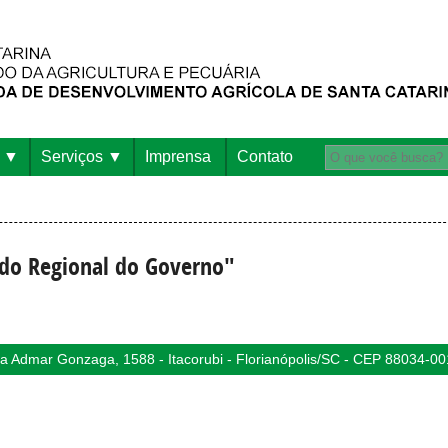
Serviços
Imprensa
Contato
ado Regional do Governo"
 Admar Gonzaga, 1588 - Itacorubi - Florianópolis/SC - CEP 88034-00