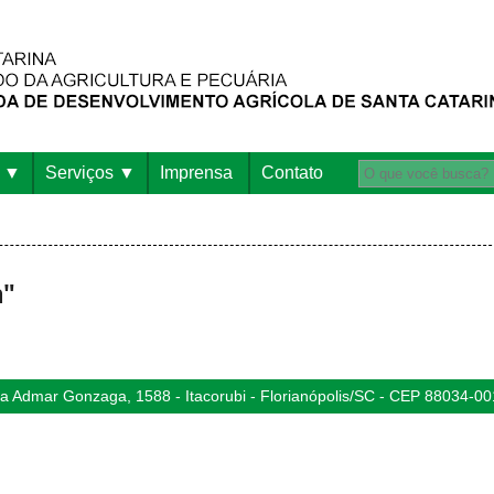
Serviços
Imprensa
Contato
a"
 Admar Gonzaga, 1588 - Itacorubi - Florianópolis/SC - CEP 88034-00