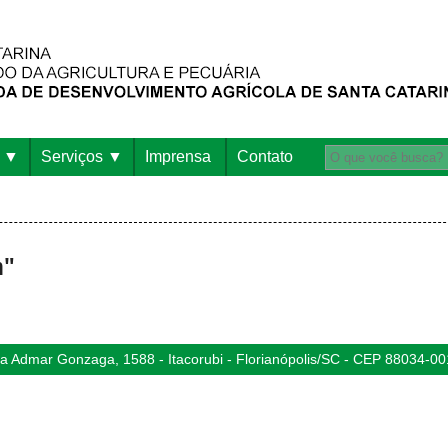
Serviços
Imprensa
Contato
m"
 Admar Gonzaga, 1588 - Itacorubi - Florianópolis/SC - CEP 88034-00